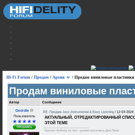
Hi-Fi Forum
/
Продам
/
Архив
/
Продам виниловые пластинки
Продам виниловые плас
Автор
Сообщение
Geordie
RE: Продам Jazz,Instrumental & Easy Listening
/
12-03-2024 
Пользователь
АКТУАЛЬНЫЙ, ОТРЕДАКТИРОВАННЫЙ СПИСОК
ЭТОЙ ТЕМЕ
Уронил бобину на пол - размотался весь Дип Папл