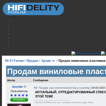
Hi-Fi Forum
/
Продам
/
Архив
/
Продам виниловые пластинки
Продам виниловые плас
Автор
Сообщение
Geordie
RE: Продам Jazz,Instrumental & Easy Listening
/
24-03-2024 
Пользователь
АКТУАЛЬНЫЙ, ОТРЕДАКТИРОВАННЫЙ СПИСОК
ЭТОЙ ТЕМЕ
Уронил бобину на пол - размотался весь Дип Папл