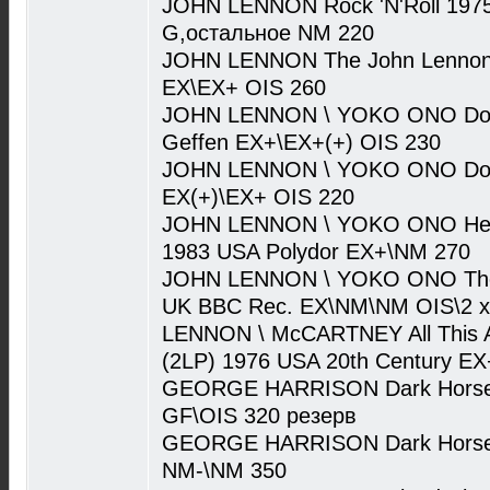
JOHN LENNON Rock 'N'Roll 1975
G,остальное NM 220
JOHN LENNON The John Lennon 
EX\EX+ OIS 260
JOHN LENNON \ YOKO ONO Doub
Geffen EX+\EX+(+) OIS 230
JOHN LENNON \ YOKO ONO Doub
EX(+)\EX+ OIS 220
JOHN LENNON \ YOKO ONO Heart 
1983 USA Polydor EX+\NM 270
JOHN LENNON \ YOKO ONO The In
UK BBC Rec. EX\NM\NM OIS\2 x 
LENNON \ McCARTNEY All This An
(2LP) 1976 USA 20th Century E
GEORGE HARRISON Dark Horse 
GF\OIS 320 резерв
GEORGE HARRISON Dark Horse 1
NM-\NM 350