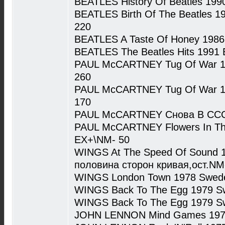
BEATLES History Of Beatles 199
BEATLES Birth Of The Beatles 1
220
BEATLES A Taste Of Honey 1986
BEATLES The Beatles Hits 1991
PAUL McCARTNEY Tug Of War 1
260
PAUL McCARTNEY Tug Of War 1
170
PAUL McCARTNEY Снова В СССР
PAUL McCARTNEY Flowers In The
EX+\NM- 50
WINGS At The Speed Of Sound 
половина сторон кривая,ост.NM
WINGS London Town 1978 Swed
WINGS Back To The Egg 1979 S
WINGS Back To The Egg 1979 S
JOHN LENNON Mind Games 1973 