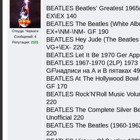
BEATLES Beatles' Greatest 1965
EX\EX 140
BEATLES The Beatles (White Alb
EX+\NM-\NM- GF 190
Откуда: Черкаси
Сообщений: 4
BEATLES Hey Jude (The Beatles 
Репутация:
2101
VG+\EX- 220
BEATLES Let It Be 1970 Ger Appl
BEATLES 1967-1970 (2LP) 1973
GF\надписи на А и В пятаках 4
BEATLES At The Hollywood Bowl
GF 170
BEATLES Rock'N'Roll Music Vol
220
BEATLES The Complete Silver B
Unofficial 220
BEATLES The Beatles (1960-1962
220