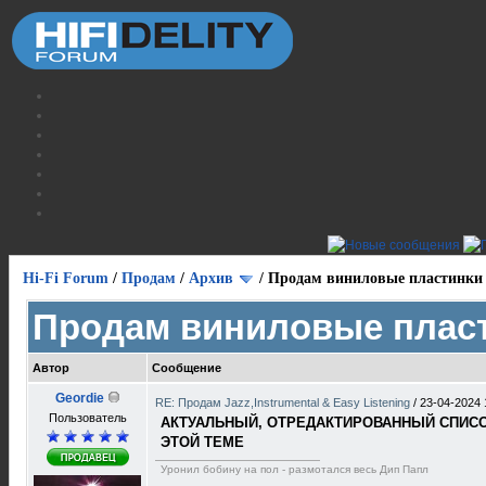
Hi-Fi Forum
/
Продам
/
Архив
/
Продам виниловые пластинки
Продам виниловые плас
Автор
Сообщение
Geordie
RE: Продам Jazz,Instrumental & Easy Listening
/
23-04-2024 
Пользователь
АКТУАЛЬНЫЙ, ОТРЕДАКТИРОВАННЫЙ СПИСОК
ЭТОЙ ТЕМЕ
Уронил бобину на пол - размотался весь Дип Папл