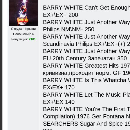
BARRY WHITE Can't Get Enough 1
EX+\EX+ 200
BARRY WHITE Just Another Way 
Philips NM\NM- 250
Откуда: Черкаси
Сообщений: 4
BARRY WHITE Just Another Way 
Репутация:
2101
Scandinavia Philips EX+\EX+(+) 
BARRY WHITE Just Another Way 
EU 20th Century Запечатан 350
BARRY WHITE Greatest Hits 1975
кривизна,проходит норм. GF 19
BARRY WHITE Is This Whatcha Wo
EX\EX+ 170
BARRY WHITE Let The Music Pla
EX+\EX 140
BARRY WHITE You're The First,Th
Compilation) 1976 Ger Fontana 
SEARCHERS Sugar And Spice 19