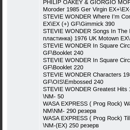
PHILIP OAKEY & GIORGIO MORO
Moroder 1985 Ger Virgin EX+\EX
STEVIE WONDER Where I'm Com
EX\EX (+) GF\Gimmick 390
STEVIE WONDER Songs In The Ke
пластинка) 1976 UK Motown EX
STEVIE WONDER In Square Circ
GF\Booklet 240
STEVIE WONDER In Square Circ
GF\Booklet 220
STEVIE WONDER Characters 19
GF\OIS\Embossed 240
STEVIE WONDER Greatest Hits 1
\NM- 50
WASA EXPRESS ( Prog Rock) Wa
NM\NM- 290 резерв
WASA EXPRESS ( Prog Rock) Til
\NM-(EX) 250 резерв