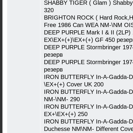
SHABBY TIGER ( Glam ) Shabby
320
BRIGHTON ROCK ( Hard Rock,He
Free 1986 Can WEA NM-\NM OIS
DEEP PURPLE Mark I & II (2LP) 
EX\EX+(+)\EX+(+) GF 450 резер
DEEP PURPLE Stormbringer 197
резерв
DEEP PURPLE Stormbringer 197
резерв
IRON BUTTERFLY In-A-Gadda-Da-
\EX+(+) Cover UK 200
IRON BUTTERFLY In-A-Gadda-Da-
NM-\NM- 290
IRON BUTTERFLY In-A-Gadda-Da-
EX+\EX+(+) 250
IRON BUTTERFLY In-A-Gadda-Da
Duchesse NM\NM- Different Cove