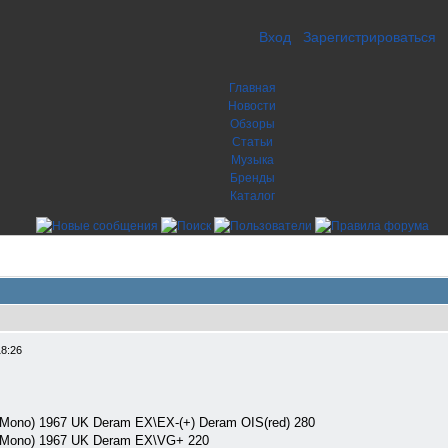
Вход
Зарегистрироваться
Главная
Новости
Обзоры
Статьи
Музыка
Бренды
Каталог
18:26
ono) 1967 UK Deram EX\EX-(+) Deram OIS(red) 280
Mono) 1967 UK Deram EX\VG+ 220