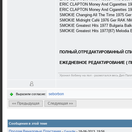
ERIC CLAPTON Money And Cigarettes 19
ERIC CLAPTON Money And Cigarettes 19
SMOKIE Changing All The Time 1975 Ger
SMOKIE Midnight Café 1976 Ger RAK NM
SMOKIE Greatest Hits 1977 Bulgaria Ba
SMOKIE Greatest Hits 1977(87) Melodia
ПОЛНЫЙ,ОТРЕДАКТИРОВАННЫЙ СПИС
ЕЖЕДНЕВНОЕ РЕДАКТИРОВАНИЕ ( П
Уронил бобину на пол - размотался весь Дип Пап
seborbon
Выразили согласие:
«« Предыдущая
Следующая »»
Сообщения в этой теме
Продам Виниловые Пластинки
-
Geordie
- 18-06-2013, 19:56