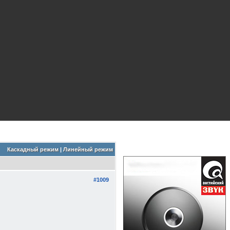
Каскадный режим
|
Линейный режим
#1009