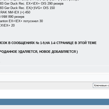
83 Ger Duck Rec. EX+\EX+ OIS 290 резерв
83 Ger Duck Rec. EX(+)\VG+ OIS 150
 RAK NM-\EX (+) 450
-\NM 890 резерв
lkanton EX+\EX+ потускнел 30
 EX\EX+ 20
ОК В СООБЩЕНИЯХ № 1-9,НА 1-й СТРАНИЦЕ В ЭТОЙ ТЕМЕ
РОДАННОЕ УДАЛЯЕТСЯ, НОВОЕ ДОБАВЛЯЕТСЯ )
л