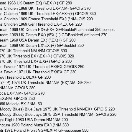
ord 1968 UK Deram EX(+)\EX (+) GF 280
s Children 1969 UK Threshold EX+\NM- GF\OIS 370
s Children 1969 UK Threshold EX+\EX+(+) GF\OIS 340
 Children 1969 France Threshold EX(+)\NM- OIS 290
s Children 1969 Ger Threshold EX+\EX GF 220
eam 1969 UK Deram EX+\EX+ GF\Booklet\Laminated 350 резерв
eam 1969 UK Deram EX(+)\EX-(+) GF\Booklet\Laminated 270
ream 1969 USA Deram EX(+)\EX(+) GF 200
eam 1969 UK Deram EX\EX-(+) GF\Booklet 250
970 UK Threshold NM-\NM GF\OIS 390
70 UK Threshold EX+\EX+(+) GF\OIS 320
70 UK Threshold EX+\EX(+) GF\OIS 280
 Favour 1971 UK Threshold EX\EX GF\OIS 250
 Favour 1971 UK Threshold EX\EX GF 230
A Threshold EX\EX+ GF 200
(2LP) 1974 UK Threshold NM-\NM-(EX)\NM- GF 280
NM-\NM GF\OIS 280
ca EX+\NM- GF\OIS 270
EX\NM- GF\OIS 250
986 Melodia EX+\NM- 50
ody Blues) Blue Jays 1975 UK Threshold NM-\EX+ GF\OIS 220
ody Blues) Blue Jays 1975 USA Threshold NM-\NM- GF\OIS 220
ht Flight 1980 USA Deram NM-\NM 200
iptum 1980 Poland Muza EX(+)\NM 350
otr 1971 Poland Pronit VG+\EX(+) GF-разорван 550