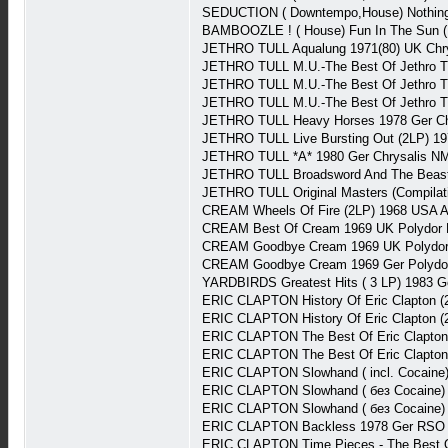
SEDUCTION ( Downtempo,House) Nothing
BAMBOOZLE ! ( House) Fun In The Sun (M
JETHRO TULL Aqualung 1971(80) UK Chry
JETHRO TULL M.U.-The Best Of Jethro Tu
JETHRO TULL M.U.-The Best Of Jethro Tu
JETHRO TULL M.U.-The Best Of Jethro Tul
JETHRO TULL Heavy Horses 1978 Ger Chr
JETHRO TULL Live Bursting Out (2LP) 1
JETHRO TULL *A* 1980 Ger Chrysalis N
JETHRO TULL Broadsword And The Beast
JETHRO TULL Original Masters (Compilat
CREAM Wheels Of Fire (2LP) 1968 USA A
CREAM Best Of Cream 1969 UK Polydor 
CREAM Goodbye Cream 1969 UK Polydor
CREAM Goodbye Cream 1969 Ger Polyd
YARDBIRDS Greatest Hits ( 3 LP) 1983 
ERIC CLAPTON History Of Eric Clapton 
ERIC CLAPTON History Of Eric Clapton 
ERIC CLAPTON The Best Of Eric Clapton
ERIC CLAPTON The Best Of Eric Clapton
ERIC CLAPTON Slowhand ( incl. Cocain
ERIC CLAPTON Slowhand ( без Cocaine) 
ERIC CLAPTON Slowhand ( без Cocaine) 
ERIC CLAPTON Backless 1978 Ger RSO
ERIC CLAPTON Time Pieces - The Best O