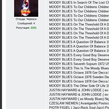
MOODY BLUES In Search Of The Lost Ch
MOODY BLUES To Our Childrens Children
MOODY BLUES To Our Childrens Children
MOODY BLUES To Our Childrens Childrens
Откуда: Черкаси
MOODY BLUES To Our Childrens Children
Сообщений: 4
MOODY BLUES On The Threshold Of A Dr
Репутация:
2101
MOODY BLUES On The Threshold Of A Dr
MOODY BLUES On The Threshold Of A D
MOODY BLUES On The Threshold Of A Dr
MOODY BLUES A Question Of Balance 1
MOODY BLUES A Question Of Balance 19
MOODY BLUES A Question Of Balance 19
MOODY BLUES Every Good Boy Deserves
MOODY BLUES Every Good Boy Deserves
MOODY BLUES Seventh Sojourn 1972 US
MOODY BLUES This Is The Moody Blues 
MOODY BLUES Octave 1978 Ger Decca 
MOODY BLUES Octave 1978 Sweden Dec
MOODY BLUES Octave 1978 Ger Decca 
MOODY BLUES The Other Side Of Life 1
JUSTIN HAYWARD & JOHN LODGE ( ex-Mo
JUSTIN HAYWARD & JOHN LODGE ( ex-Mo
JUSTIN HAYWARD ( ex-Moody Blues) Nig
CZESLAW NIEMEN ( Avantgarde) Postscr
PIOTR FIGIEL ( Jazz-Rock,Soul-Jazz) Pi