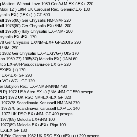
 Matters Without Love 1989 Ger A&M EX+\EX+ 220
axi 12") 1994 UK Carousel Rec. Generic\EX- 100
salis EX(+)\EX+(+) GF 690
ll 1976(80) Ger Chrysalis NM-\NM- 220
ll 1976(80) Ger Chrysalis EX+\NM- 200
l 1976(8?) Italy Chrysalis EX+\NM- 200
ysalis EX-\EX- 170
978 Ger Chrysalis EX\NM-\EX+ GF\2xOIS 290
M-\NM- 290
 1982 Ger Chrysalis EX+\EX(VG+) OIS 170
ion 1969-77) 1985(87) Melodia EX(+)\NM 60
tco EX-\A4-Poor,остальное EX GF 220
EX\EX-(+) 170
 EX+\EX- GF 290
or VG+\VG+ GF 120
Ger Babylon Rec. EX+\NM\NM\NM 490
(2LP) 1972 USA Atco EX+(+)\NM-\NM GF 550 резерв
(2LP) 1972 UK RSO NM-\EX-\EX GF 320
 1972\78 Scandinavia Karussell NM-\NM 270
 1972\78 Scandinavia Karussell EX+\EX 140
e) 1977 UK RSO EX+\NM- GF 490 резерв
1977(89) Melodia EX+\NM 100
1977(89) Melodia EX+\EX+ Riga 100
 EX\EX GF 180
f Eric Clapton 1982 UK RSO EX(+)\EX+(+) 290 резерв