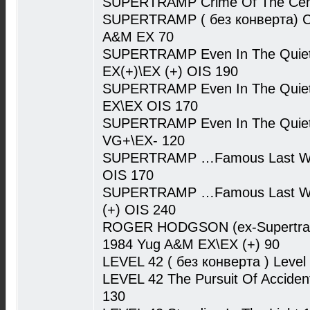
SUPERTRAMP Crime Of The Cen
SUPERTRAMP ( без конверта) Cr
A&M EX 70
SUPERTRAMP Even In The Quiet
EX(+)\EX (+) OIS 190
SUPERTRAMP Even In The Quiet
EX\EX OIS 170
SUPERTRAMP Even In The Quiet
VG+\EX- 120
SUPERTRAMP …Famous Last Wo
OIS 170
SUPERTRAMP …Famous Last Wo
(+) OIS 240
ROGER HODGSON (ex-Supertramp
1984 Yug A&M EX\EX (+) 90
LEVEL 42 ( без конверта ) Level
LEVEL 42 The Pursuit Of Accide
130