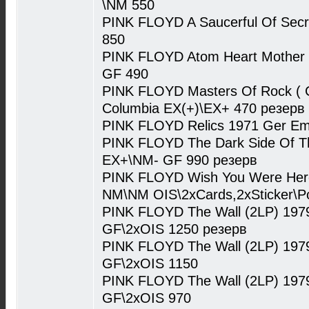
\NM 550
PINK FLOYD A Saucerful Of Sec
850
PINK FLOYD Atom Heart Mother
GF 490
PINK FLOYD Masters Of Rock ( C
Columbia EX(+)\EX+ 470 резерв
PINK FLOYD Relics 1971 Ger Em
PINK FLOYD The Dark Side Of T
EX+\NM- GF 990 резерв
PINK FLOYD Wish You Were Here
NM\NM OIS\2xCards,2xSticker\Pos
PINK FLOYD The Wall (2LP) 197
GF\2xOIS 1250 резерв
PINK FLOYD The Wall (2LP) 197
GF\2xOIS 1150
PINK FLOYD The Wall (2LP) 197
GF\2xOIS 970