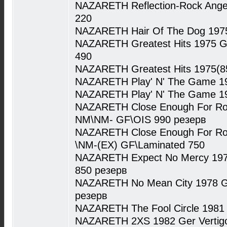
NAZARETH Reflection-Rock Ange
220
NAZARETH Hair Of The Dog 197
NAZARETH Greatest Hits 1975 Ge
490
NAZARETH Greatest Hits 1975(8
NAZARETH Play' N' The Game 1
NAZARETH Play' N' The Game 19
NAZARETH Close Enough For Ro
NM\NM- GF\OIS 990 резерв
NAZARETH Close Enough For Rock
\NM-(EX) GF\Laminated 750
NAZARETH Expect No Mercy 197
850 резерв
NAZARETH No Mean City 1978 Ge
резерв
NAZARETH The Fool Circle 1981
NAZARETH 2XS 1982 Ger Vertig