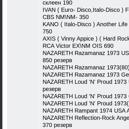
склеен 190
IVAN ( Euro- Disco,Italo-Disco ) 
CBS NM\NM- 350
KANO ( Italo-Disco ) Another Li
750
AXIS ( Vinny Appice ) ( Hard Roc
RCA Victor EX\NM OIS 690
NAZARETH Razamanaz 1973 US
850 резерв
NAZARETH Razamanaz 1973(80) 
NAZARETH Razamanaz 1973 Ger 
NAZARETH Loud 'N' Proud 1973
резерв
NAZARETH Loud 'N' Proud 1973 
NAZARETH Loud 'N' Proud 1973(8
NAZARETH Rampant 1974 USA 
NAZARETH Reflection-Rock Ange
370 резерв