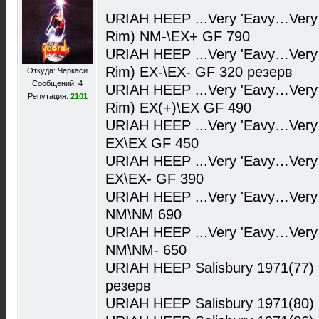
URIAH HEEP ...Very 'Eavy…Very 
Rim) NM-\EX+ GF 790
URIAH HEEP ...Very 'Eavy…Very 
Rim) EX-\EX- GF 320 резерв
Откуда: Черкаси
Сообщений: 4
URIAH HEEP ...Very 'Eavy…Very 
Репутация:
2101
Rim) EX(+)\EX GF 490
URIAH HEEP ...Very 'Eavy…Very 
EX\EX GF 450
URIAH HEEP ...Very 'Eavy…Very 
EX\EX- GF 390
URIAH HEEP ...Very 'Eavy…Very 
NM\NM 690
URIAH HEEP ...Very 'Eavy…Very 
NM\NM- 650
URIAH HEEP Salisbury 1971(77)
резерв
URIAH HEEP Salisbury 1971(80)