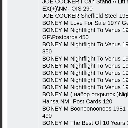
JOE COCKER I Can Stand A Litt
EX(+)\NM- OIS 290
JOE COCKER Sheffield Steel 19
BONEY M Love For Sale 1977 G
BONEY M Nightflight To Venus 
GF\Postcards 450
BONEY M Nightflight To Venus 1
350
BONEY M Nightflight To Venus 
BONEY M Nightflight To Venus 1
BONEY M Nightflight To Venus 
BONEY M Nightflight To Venus 
BONEY M Nightflight To Venus 
BONEY M ( набор открыток )Nigh
Hansa NM- Post Cards 120
BONEY M Boonoonoonoos 1981 G
490
BONEY M The Best Of 10 Years