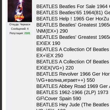
BEATLES Beatles For Sale 1964
BEATLES Beatles'65 1964(81) G
BEATLES Help ! 1965 Ger HorZu
BEATLES Beatles' Greatest 196
Откуда: Черкаси
Сообщений: 4
\NM(EX+) 290
Репутация:
2101
BEATLES Beatles' Greatest 1965
EX\EX 190
BEATLES A Collection Of Beatles
EX+\EX 250
BEATLES A Collection Of Beatles
EX\EX(VG+) 220
BEATLES Revolver 1966 Ger Ho
\VG+волна,играет++) 550
BEATLES Abbey Road 1969 Ger 
BEATLES 1962-1966 (2LP) 1973
GF\Cover Spain 590
BEATLES Hey Jude (The Beatles 