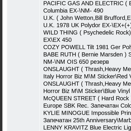
PACIFIC GAS AND ELECTRIC ( B
Columbia EX-\NM- 490
U.K. ( John Wetton,Bill Brufford,
U.K. 1978 UK Polydor EX-\EX+(+
WILD THING ( Psychedelic Rock) 
EX\EX 450
COZY POWELL Tilt 1981 Ger Po
BABE RUTH ( Bernie Marsden ) S
NM-\NM OIS 650 резерв
ONSLAUGHT ( Thrash,Heavy Meta
Italy Horror Biz M\M Sticker\Red 
ONSLAUGHT ( Thrash,Heavy Metal
Horror Biz M\M Sticker\Blue Vinyl
McQUEEN STREET ( Hard Rock )
Europe SBK Rec. Запечатан Colo
KYLIE MINOGUE Impossible Pri
Запечатан 25th Anniversary\Marb
LENNY KRAVITZ Blue Electric Lig