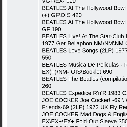
VG+\EX- 190
BEATLES At The Hollywood Bowl
(+) GF\OIS 420
BEATLES At The Hollywood Bowl
GF 190
BEATLES Live! At The Star-Club
1977 Ger Bellaphon NM\NM\NM 
BEATLES Love Songs (2LP) 19
550
BEATLES Musica De Peliculas - 
EX(+)\NM- OIS\Booklet 690
BEATLES The Beatles (compilat
260
BEATLES Expedice R'n'R 1983 
JOE COCKER Joe Cocker! -69 \ Wi
Friends-69 (2LP) 1972 UK Fly R
JOE COCKER Mad Dogs & Englis
EX\EX+\EX+ Fold-Out Sleeve 35