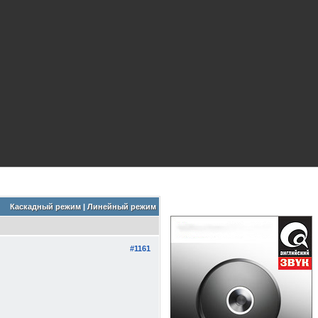
Каскадный режим
|
Линейный режим
#1161