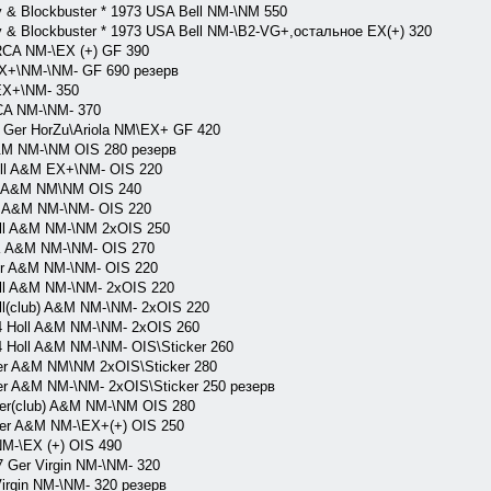
ly & Blockbuster * 1973 USA Bell NM-\NM 550
ly & Blockbuster * 1973 USA Bell NM-\B2-VG+,остальное EX(+) 320
 RCA NM-\EX (+) GF 390
X+\NM-\NM- GF 690 резерв
EX+\NM- 350
CA NM-\NM- 370
8 Ger HorZu\Ariola NM\EX+ GF 420
&M NM-\NM OIS 280 резерв
ll A&M EX+\NM- OIS 220
 A&M NM\NM OIS 240
 A&M NM-\NM- OIS 220
ll A&M NM-\NM 2xOIS 250
 A&M NM-\NM- OIS 270
r A&M NM-\NM- OIS 220
l A&M NM-\NM- 2xOIS 220
(club) A&M NM-\NM- 2xOIS 220
 Holl A&M NM-\NM- 2xOIS 260
Holl A&M NM-\NM- OIS\Sticker 260
er A&M NM\NM 2xOIS\Sticker 280
r A&M NM-\NM- 2xOIS\Sticker 250 резерв
er(club) A&M NM-\NM OIS 280
er A&M NM-\EX+(+) OIS 250
NM-\EX (+) OIS 490
7 Ger Virgin NM-\NM- 320
irgin NM-\NM- 320 резерв