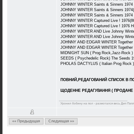
JOHNNY WINTER Saints & Sinners 1974
JOHNNY WINTER Saints & Sinners 1974(
JOHNNY WINTER Saints & Sinners 1974
JOHNNY WINTER Captured Live ! 1976(8
JOHNNY WINTER Captured Live ! 1976 Ho
JOHNNY WINTER AND Live Johnny Winter
JOHNNY WINTER AND Live Johnny Winter
JOHNNY AND EDGAR WINTER Together 19
JOHNNY AND EDGAR WINTER Together 1
MIDNIGHT SUN ( Prog Rock,Jazz-Rock ) M
SEEDS ( Psychedelic Rock) The Seeds 
PHOLAS DACTYLUS ( Italian Prog Rock )
ПОВНИЙ,РЕДАГОВАНИЙ СПИСОК В ПОВ
ЩОДЕННЕ РЕДАГУВАННЯ ( ПРОДАНЕ 
Уронил бобину на пол - размотался весь Дип Пап
«« Предыдущая
Следующая »»