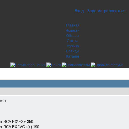
Вход
Зарегистрироваться
Главная
Новости
Обзоры
Статьи
Музыка
Бренды
Каталог
9:04
Ger RCA EX\EX+ 350
er RCA EX-\VG+(+) 190