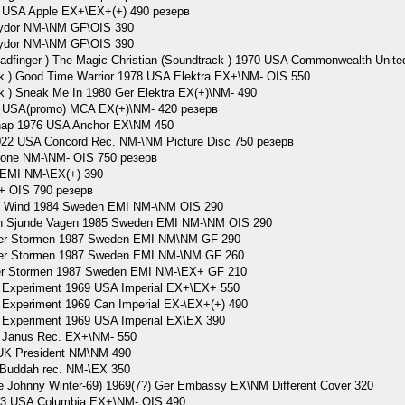
 USA Apple EX+\EX+(+) 490 резерв
ydor NM-\NM GF\OIS 390
ydor NM-\NM GF\OIS 390
nger ) The Magic Christian (Soundtrack ) 1970 USA Commonwealth Unit
 ) Good Time Warrior 1978 USA Elektra EX+\NM- OIS 550
 ) Sneak Me In 1980 Ger Elektra EX(+)\NM- 490
1 USA(promo) MCA EX(+)\NM- 420 резерв
ap 1976 USA Anchor EX\NM 450
2 USA Concord Rec. NM-\NM Picture Disc 750 резерв
hone NM-\NM- OIS 750 резерв
 EMI NM-\EX(+) 390
+ OIS 790 резерв
t Wind 1984 Sweden EMI NM-\NM OIS 290
n Sjunde Vagen 1985 Sweden EMI NM-\NM OIS 290
er Stormen 1987 Sweden EMI NM\NM GF 290
er Stormen 1987 Sweden EMI NM-\NM GF 260
r Stormen 1987 Sweden EMI NM-\EX+ GF 210
Experiment 1969 USA Imperial EX+\EX+ 550
xperiment 1969 Can Imperial EX-\EX+(+) 490
Experiment 1969 USA Imperial EX\EX 390
Janus Rec. EX+\NM- 550
UK President NM\NM 490
Buddah rec. NM-\EX 350
Johnny Winter-69) 1969(7?) Ger Embassy EX\NM Different Cover 320
73 USA Columbia EX+\NM- OIS 490