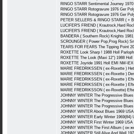
RINGO STARR Sentimental Journey 1970
RINGO STARR Rotogravure 1976 Ger Pol
RINGO STARR Rotogravure 1976 Ger Pol
PETER SELLERS & RINGO STARR ( + Badfi
LUCIFER'S FRIEND ( Krautrock,Hard Rock
LUCIFER'S FRIEND ( Krautrock,Hard Rock
BANDERA ( Southern Rock) Knights 198
SCROUNGER ( Power Pop,Prog Rock) Sn
TEARS FOR FEARS The Tipping Point 202
ROXETTE Look Sharp ! 1988 Holl Parlop
ROXETTE The Look (Maxi 12") 1988 Holl
ROXETTE Joyride 1991 Holl EMI NM-\EX
MARIE FREDRIKSSEN ( ex-Roxette ) He
MARIE FREDRIKSSEN ( ex-Roxette ) De
MARIE FREDRIKSSEN ( ex-Roxette ) Eft
MARIE FREDRIKSSEN ( ex-Roxette ) Eft
MARIE FREDRIKSSON ( ex-Roxette) Efte
JOHNNY WINTER The Progressive Blues 
JOHNNY WINTER The Progressive Blues E
JOHNNY WINTER The Progressive Blues 
JOHNNY WINTER About Blues 1969 USA 
JOHNNY WINTER Early Winter 1969(84) 
JOHNNY WINTER First Winter 1969 USA 
JOHNNY WINTER The First Album ( он же 
JOHNNY WINTER Still Alive And Well 19