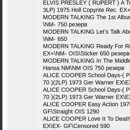
ELVIS PRESLEY ( RUPERT ) A Trib
3LP) 1975 Holl Copyrite Rec. E
MODERN TALKING The 1st Album
\NM- 750 резерв
MODERN TALKING Let's Talk Ab
\NM- 650
MODERN TALKING Ready For Ro
EX+\NM- OIS\Sticker 650 резерв
MODERN TALKING In The Middle 
Hansa NM\NM OIS 750 резерв
ALICE COOPER School Days-( Pre
70 )(2LP) 1973 Ger Warner EX\
ALICE COOPER School Days-( Pre
70 )(2LP) 1973 Ger Warner EX\
ALICE COOPER Easy Action 1970
GF\Straight OIS 1290
ALICE COOPER Love It To Death
EX\EX- GF\Censored 590