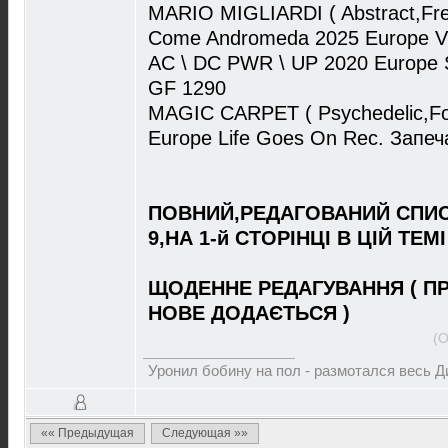
MARIO MIGLIARDI ( Abstract,Free
Come Andromeda 2025 Europe Vi
AC \ DC PWR \ UP 2020 Europe 
GF 1290
MAGIC CARPET ( Psychedelic,Fol
Europe Life Goes On Rec. Запеч
ПОВНИЙ,РЕДАГОВАНИЙ СПИС
9,НА 1-й СТОРІНЦІ В ЦІЙ ТЕМІ
ЩОДЕННЕ РЕДАГУВАННЯ ( П
НОВЕ ДОДАЄТЬСЯ )
(О
Уронил бобину на пол - размотался весь 
«« Предыдущая
Следующая »»