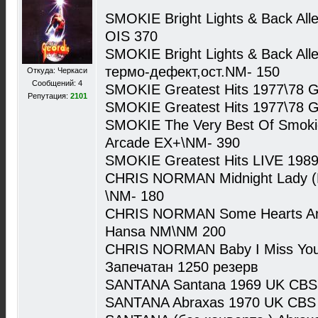
SMOKIE Bright Lights & Back Al
OIS 370
SMOKIE Bright Lights & Back Al
термо-дефект,ост.NM- 150
Откуда: Черкаси
Сообщений: 4
SMOKIE Greatest Hits 1977\78 
Репутация:
2101
SMOKIE Greatest Hits 1977\78 
SMOKIE The Very Best Of Smokie (
Arcade EX+\NM- 390
SMOKIE Greatest Hits LIVE 1989
CHRIS NORMAN Midnight Lady (M
\NM- 180
CHRIS NORMAN Some Hearts Are
Hansa NM\NM 200
CHRIS NORMAN Baby I Miss You
Запечатан 1250 резерв
SANTANA Santana 1969 UK CBS
SANTANA Abraxas 1970 UK CBS 