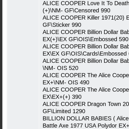
ALICE COOPER Love It To Death
(+)\NM- GF\Censored 990
ALICE COOPER Killer 1971(20) 
GF\Sticker 990
ALICE COOPER Billion Dollar Ba
EX(+)\EX GF\OIS\Embossed 590
ALICE COOPER Billion Dollar Bab
EX\EX GF\OIS\Cards\Embossed 
ALICE COOPER Billion Dollar Ba
\NM- OIS 520
ALICE COOPER The Alice Coope
EX+\NM- OIS 490
ALICE COOPER The Alice Coope
EX\EX+(+) 390
ALICE COOPER Dragon Town 200
GF\Limited 1290
BILLION DOLLAR BABIES ( Alice 
Battle Axe 1977 USA Polydor EX