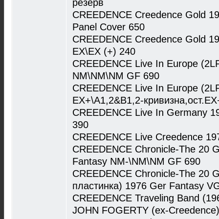
резерв
CREEDENCE Creedence Gold 197
Panel Cover 650
CREEDENCE Creedence Gold 197
EX\EX (+) 240
CREEDENCE Live In Europe (2LP
NM\NM\NM GF 690
CREEDENCE Live In Europe (2LP
EX+\A1,2&B1,2-кривизна,ост.EX
CREEDENCE Live In Germany 1
390
CREEDENCE Live Creedence 197
CREEDENCE Chronicle-The 20 Gre
Fantasy NM-\NM\NM GF 690
CREEDENCE Chronicle-The 20 Gre
пластинка) 1976 Ger Fantasy V
CREEDENCE Traveling Band (196
JOHN FOGERTY (ex-Creedence) 