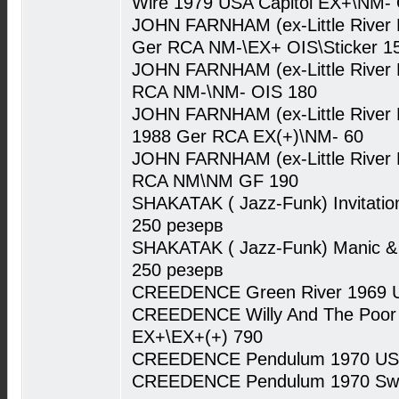
Wire 1979 USA Capitol EX+\NM-
JOHN FARNHAM (ex-Little River 
Ger RCA NM-\EX+ OIS\Sticker 1
JOHN FARNHAM (ex-Little River 
RCA NM-\NM- OIS 180
JOHN FARNHAM (ex-Little River 
1988 Ger RCA EX(+)\NM- 60
JOHN FARNHAM (ex-Little River 
RCA NM\NM GF 190
SHAKATAK ( Jazz-Funk) Invitati
250 резерв
SHAKATAK ( Jazz-Funk) Manic &
250 резерв
CREEDENCE Green River 1969 U
CREEDENCE Willy And The Poor
EX+\EX+(+) 790
CREEDENCE Pendulum 1970 USA
CREEDENCE Pendulum 1970 Swed