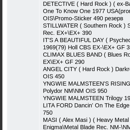
DETECTIVE ( Hard Rock ) ( ex-Bad
One To Know One 1977 USA(pr
OIS\Promo-Sticker 490 резерв
STILLWATER ( Southern Rock ) St
Rec. EX+\EX+ 390
IT'S A BEAUTIFUL DAY ( Psychedel
1969(79) Holl CBS EX-\EX+ GF 
CLIMAX BLUES BAND ( Blues Roc
EX\EX+ GF 290
ANGEL CITY ( Hard Rock ) Dark
OIS 450
YNGWIE MALMSTEEN'S RISING 
Polydor NM\NM OIS 950
YNGWIE MALMSTEEN Trilogy 198
LITA FORD Dancin' On The Edge
750
MASI ( Alex Masi ) ( Heavy Metal
Enigma\Metal Blade Rec. NM-\N