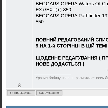
BEGGARS OPERA Waters Of Chan
EX+\EX+(+) 850
BEGGARS OPERA Pathfinder 1972
550
ПОВНИЙ,РЕДАГОВАНИЙ СПИС
9,НА 1-й СТОРІНЦІ В ЦІЙ ТЕМІ
ЩОДЕННЕ РЕДАГУВАННЯ ( П
НОВЕ ДОДАЄТЬСЯ )
(О
Уронил бобину на пол - размотался весь 
«« Предыдущая
Следующая »»