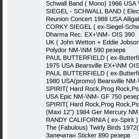
Schwall Band ( Mono) 1966 USA
SIEGEL - SCHWALL BAND ( Electr
Reunion Concert 1988 USA Alliga
CORKY SIEGEL ( ex-Siegel-Schwa
Dharma Rec. EX+\NM- OIS 390
UK ( John Wetton + Eddie Jobson
Polydor NM-\NM 590 резерв
PAUL BUTTERFIELD ( ex-Butterfie
1975 USA Bearsville EX+\NM OI
PAUL BUTTERFIELD ( ex-Butterfi
1980 USA(promo) Bearsville NM
SPIRIT( Hard Rock,Prog Rock,Ps
USA Epic NM-\NM- GF 750 резе
SPIRIT( Hard Rock,Prog Rock,Psy
(Maxi 12") 1984 Ger Mercury NM
RANDY CALIFORNIA ( ex-Spirit )
The (Fabulous) Twirly Birds 1972(
Запечатан Sticker 890 резерв