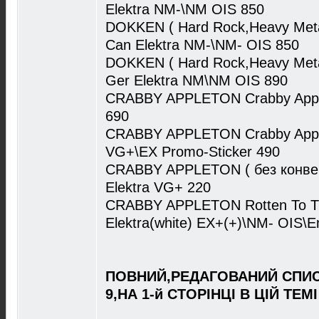
Elektra NM-\NM OIS 850
DOKKEN ( Hard Rock,Heavy Meta
Can Elektra NM-\NM- OIS 850
DOKKEN ( Hard Rock,Heavy Metal
Ger Elektra NM\NM OIS 890
CRABBY APPLETON Crabby Apple
690
CRABBY APPLETON Crabby Apple
VG+\EX Promo-Sticker 490
CRABBY APPLETON ( без конвер
Elektra VG+ 220
CRABBY APPLETON Rotten To Th
Elektra(white) EX+(+)\NM- OIS\
ПОВНИЙ,РЕДАГОВАНИЙ СПИС
9,НА 1-й СТОРІНЦІ В ЦІЙ ТЕМІ