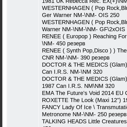
1981 UK Rebecca Rec. EX(+)\NM
WESTERNHAGEN ( Pop Rock,Blu
Ger Warner NM-\NM- OIS 250
WESTERNHAGEN ( Pop Rock,Blue
Warner NM-\NM-\NM- GF\2xOIS 
RENEE ( Europop ) Reaching For
\NM- 450 резерв
RENEE ( Synth Pop,Disco ) ) The
CNR NM-\NM- 390 резерв
DOCTOR & THE MEDICS (Glam) L
Can I.R.S. NM-\NM 320
DOCTOR & THE MEDICS (Glam) I 
1987 Can I.R.S. NM\NM 320
EMA The Future's Void 2014 EU C
ROXETTE The Look (Maxi 12") 1
FANCY Lady Of Ice \ Transmutati
Metronome NM-\NM- 250 резерв
TALKING HEADS Little Creature