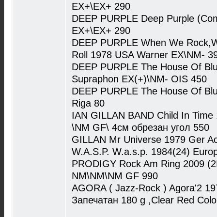
EX+\EX+ 290
DEEP PURPLE Deep Purple (Com
EX+\EX+ 290
DEEP PURPLE When We Rock,W
Roll 1978 USA Warner EX\NM- 3
DEEP PURPLE The House Of Blu
Supraphon EX(+)\NM- OIS 450
DEEP PURPLE The House Of Blue
Riga 80
IAN GILLAN BAND Child In Time 
\NM GF\ 4см обрезан угол 550
GILLAN Mr Universe 1979 Ger A
W.A.S.P. W.a.s.p. 1984(24) Euro
PRODIGY Rock Am Ring 2009 (2LP
NM\NM\NM GF 990
AGORA ( Jazz-Rock ) Agora'2 1977
Запечатан 180 g ,Clear Red Colo