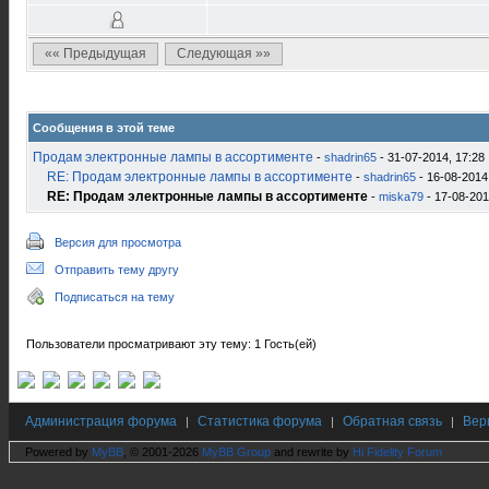
«« Предыдущая
Следующая »»
Сообщения в этой теме
Продам электронные лампы в ассортименте
-
shadrin65
- 31-07-2014, 17:28
RE: Продам электронные лампы в ассортименте
-
shadrin65
- 16-08-2014
RE: Продам электронные лампы в ассортименте
-
miska79
- 17-08-201
Версия для просмотра
Отправить тему другу
Подписаться на тему
Пользователи просматривают эту тему: 1 Гость(ей)
Администрация форума
Статистика форума
Обратная связь
Вер
|
|
|
Powered by
MyBB
, © 2001-2026
MyBB Group
and rewrite by
Hi Fidelity Forum