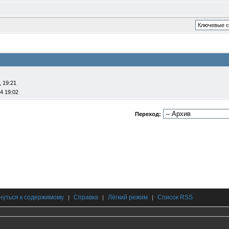
, 19:21
4 19:02
Переход:
нуться к содержимому
Справка
Лёгкий режим
Список RSS
|
|
|