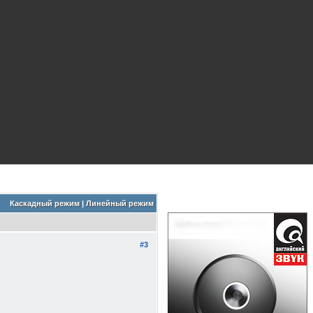
Каскадный режим
|
Линейный режим
#3