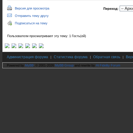
Версия для просмотра
Переход:
Отправить тему другу
Подписаться на тему
Пользователи просматривают эту тему: 1 Гость(ей)
Администрация форума
Статистика форума
Обратная связь
Вер
|
|
|
Powered by
MyBB
, © 2001-2026
MyBB Group
and rewrite by
Hi Fidelity Forum