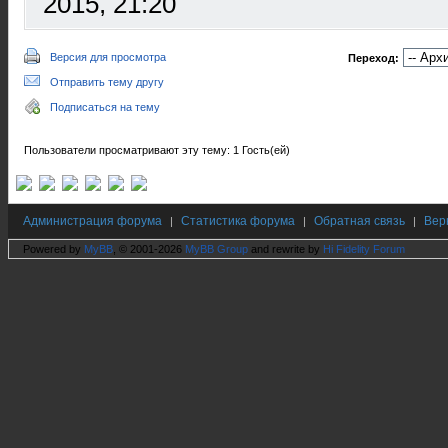
2015, 21:20
Версия для просмотра
Переход:
Отправить тему другу
Подписаться на тему
Пользователи просматривают эту тему: 1 Гость(ей)
Администрация форума
Статистика форума
Обратная связь
Вер
|
|
|
Powered by
MyBB
, © 2001-2026
MyBB Group
and rewrite by
Hi Fidelity Forum