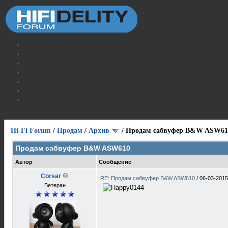
Hi-Fi Forum
/
Продам
/
Архив
/
Продам сабвуфер B&W ASW61
Продам сабвуфер B&W ASW610
Автор
Сообщение
Corsar
RE: Продам сабвуфер B&W ASW610
/
06-03-2015
Ветеран