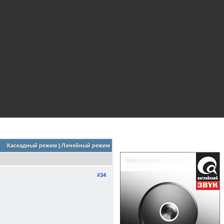
Каскадный режим
|
Линейный режим
#34