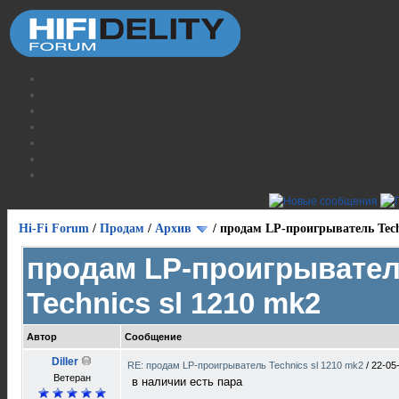
Hi-Fi Forum
/
Продам
/
Архив
/
продам LP-проигрыватель Techn
продам LP-проигрывате
Technics sl 1210 mk2
Автор
Сообщение
Diller
RE: продам LP-проигрыватель Technics sl 1210 mk2
/
22-05
Ветеран
в наличии есть пара