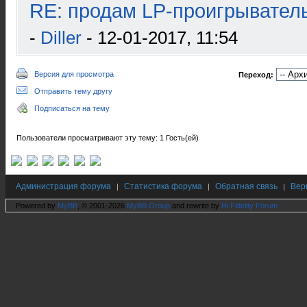
RE: продам LP-проигрыватель
-
Diller
- 12-01-2017, 11:54
Версия для просмотра
Переход:
Отправить тему другу
Подписаться на тему
Пользователи просматривают эту тему: 1 Гость(ей)
Администрация форума
Статистика форума
Обратная связь
Вер
|
|
|
Powered by
MyBB
, © 2001-2026
MyBB Group
and rewrite by
Hi Fidelity Forum