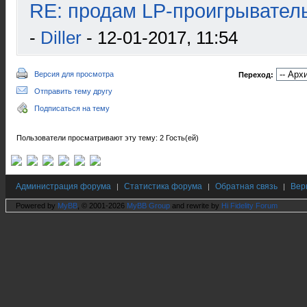
RE: продам LP-проигрыватель
-
Diller
- 12-01-2017, 11:54
Версия для просмотра
Переход:
Отправить тему другу
Подписаться на тему
Пользователи просматривают эту тему: 2 Гость(ей)
Администрация форума
Статистика форума
Обратная связь
Вер
|
|
|
Powered by
MyBB
, © 2001-2026
MyBB Group
and rewrite by
Hi Fidelity Forum