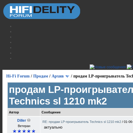
Hi-Fi Forum
/
Продам
/
Архив
/
продам LP-проигрыватель Techn
продам LP-проигрывате
Technics sl 1210 mk2
Автор
Сообщение
Diller
RE: продам LP-проигрыватель Technics sl 1210 mk2
/
01-06
Ветеран
актуально