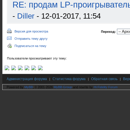
RE: продам LP-проигрыватель
-
Diller
- 12-01-2017, 11:54
Версия для просмотра
Переход:
Отправить тему другу
Подписаться на тему
Пользователи просматривают эту тему:
Администрация форума
Статистика форума
Обратная связь
Вер
|
|
|
Powered by
MyBB
, © 2001-2026
MyBB Group
and rewrite by
Hi Fidelity Forum