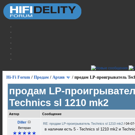
Hi-Fi Forum
/
Продам
/
Архив
/
продам LP-проигрыватель Techn
продам LP-проигрывате
Technics sl 1210 mk2
Автор
Сообщение
Diller
RE: продам LP-проигрыватель Technics sl 1210 mk2
/
04-07
Ветеран
в наличии есть 5 - Technics sl 1210 mk2 и Techn