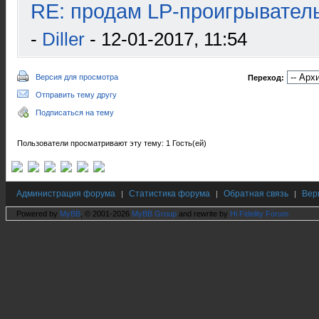
RE: продам LP-проигрыватель
-
Diller
- 12-01-2017, 11:54
Версия для просмотра
Переход:
Отправить тему другу
Подписаться на тему
Пользователи просматривают эту тему: 1 Гость(ей)
Администрация форума
Статистика форума
Обратная связь
Вер
|
|
|
Powered by
MyBB
, © 2001-2026
MyBB Group
and rewrite by
Hi Fidelity Forum