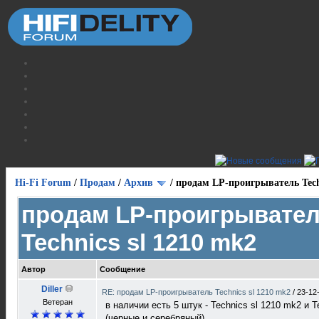
Hi-Fi Forum
/
Продам
/
Архив
/
продам LP-проигрыватель Techn
продам LP-проигрывате
Technics sl 1210 mk2
Автор
Сообщение
Diller
RE: продам LP-проигрыватель Technics sl 1210 mk2
/
23-12
Ветеран
в наличии есть 5 штук - Technics sl 1210 mk2 и 
(черные и серебряный)