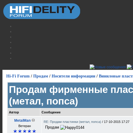
Hi-Fi Forum
/
Продам
/
Носители информации
/
Виниловые пласт
Продам фирменные плас
(метал, попса)
Автор
Сообщение
MetalMan
RE: Продам пластинки (метал, попса)
/
17-10-2015 17:27
Ветеран
Продам