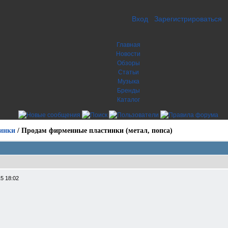
Вход
Зарегистрироваться
Главная
Новости
Обзоры
Статьи
Музыка
Бренды
Каталог
инки
/
Продам фирменные пластинки (метал, попса)
5 18:02