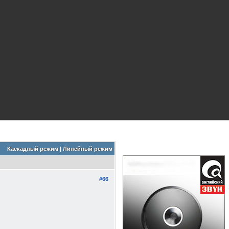
Каскадный режим
|
Линейный режим
#66