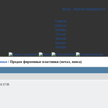
Вход
Зарегистрироваться
Главная
Новости
Обзоры
Статьи
Музыка
Бренды
Каталог
инки
/
Продам фирменные пластинки (метал, попса)
16 17:35