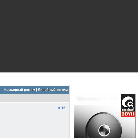
Каскадный режим
|
Линейный режим
#116