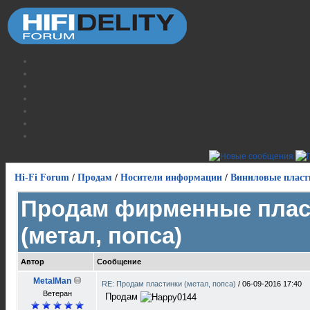
Hi-Fi Forum
/
Продам
/
Носители информации
/
Виниловые пласт
Продам фирменные плас
(метал, попса)
Автор
Сообщение
MetalMan
RE: Продам пластинки (метал, попса)
/
06-09-2016 17:40
Ветеран
Продам