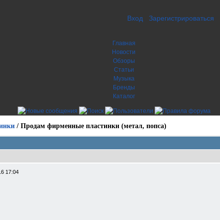
Вход
Зарегистрироваться
Главная
Новости
Обзоры
Статьи
Музыка
Бренды
Каталог
инки
/
Продам фирменные пластинки (метал, попса)
16 17:04