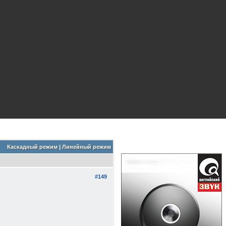
Каскадный режим
|
Линейный режим
#149