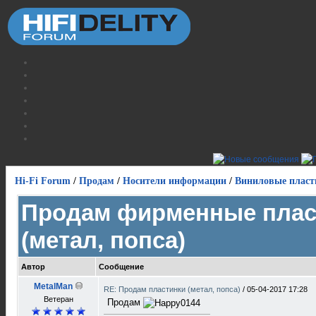
Hi-Fi Forum
/
Продам
/
Носители информации
/
Виниловые пласт
Продам фирменные плас
(метал, попса)
Автор
Сообщение
MetalMan
RE: Продам пластинки (метал, попса)
/
05-04-2017 17:28
Ветеран
Продам