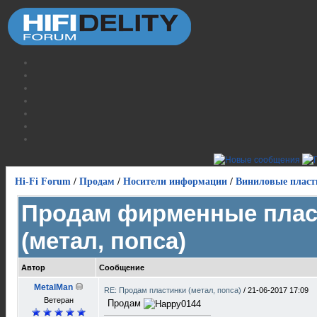
Hi-Fi Forum
/
Продам
/
Носители информации
/
Виниловые пласт
Продам фирменные плас
(метал, попса)
Автор
Сообщение
MetalMan
RE: Продам пластинки (метал, попса)
/
21-06-2017 17:09
Ветеран
Продам