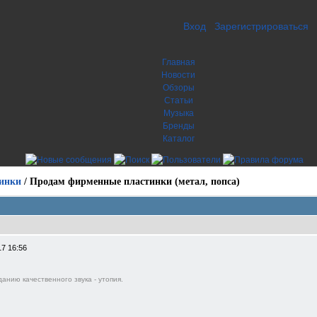
Вход
Зарегистрироваться
Главная
Новости
Обзоры
Статьи
Музыка
Бренды
Каталог
инки
/
Продам фирменные пластинки (метал, попса)
17 16:56
анию качественного звука - утопия.