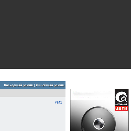
Каскадный режим
|
Линейный режим
#241