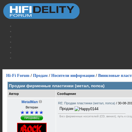
Hi-Fi Forum
/
Продам
/
Носители информации
/
Виниловые пласт
Продам фирменные пластинки (метал, попса)
Автор
Сообщение
MetalMan
RE: Продам пластинки (метал, попса)
/
30-08-20
Ветеран
Продам
Без фирменных носителей (CD, винил), путь к созд