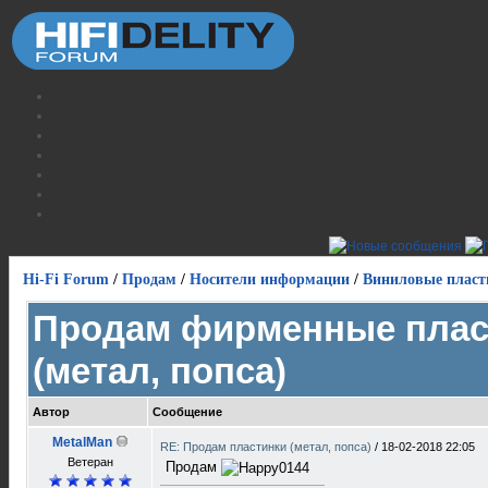
Hi-Fi Forum
/
Продам
/
Носители информации
/
Виниловые пласт
Продам фирменные плас
(метал, попса)
Автор
Сообщение
MetalMan
RE: Продам пластинки (метал, попса)
/
18-02-2018 22:05
Ветеран
Продам