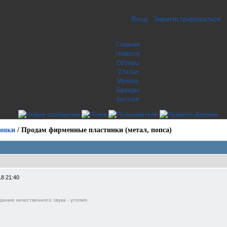
Вход
Зарегистрироваться
Главная
Новости
Обзоры
Статьи
Музыка
Бренды
Каталог
инки
/
Продам фирменные пластинки (метал, попса)
18 21:40
анию качественного звука - утопия.