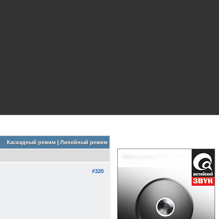
Каскадный режим
|
Линейный режим
#320