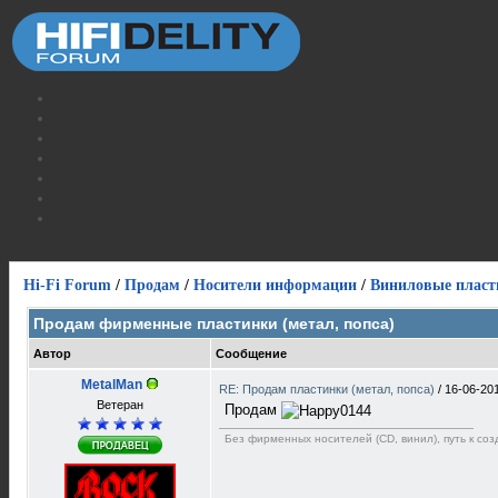
Hi-Fi Forum
/
Продам
/
Носители информации
/
Виниловые пласт
Продам фирменные пластинки (метал, попса)
Автор
Сообщение
MetalMan
RE: Продам пластинки (метал, попса)
/
16-06-20
Ветеран
Продам
Без фирменных носителей (CD, винил), путь к созд