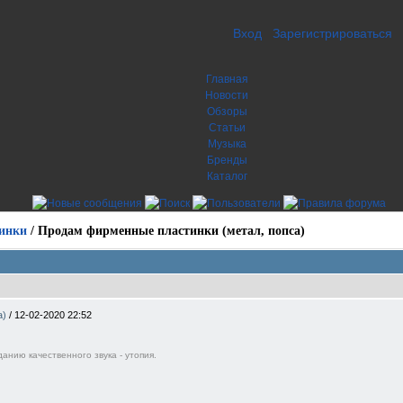
Вход
Зарегистрироваться
Главная
Новости
Обзоры
Статьи
Музыка
Бренды
Каталог
инки
/
Продам фирменные пластинки (метал, попса)
а)
/
12-02-2020 22:52
анию качественного звука - утопия.