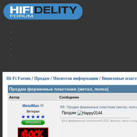
Hi-Fi Forum
/
Продам
/
Носители информации
/
Виниловые пласт
Продам фирменные пластинки (метал, попса)
Автор
Сообщение
MetalMan
RE: Продам фирменные пластинки (метал, попс
Ветеран
Продам
Без фирменных носителей (CD, винил), путь к созд