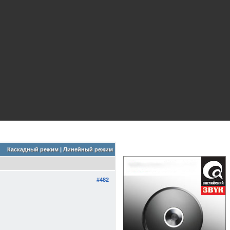
Каскадный режим
|
Линейный режим
#482