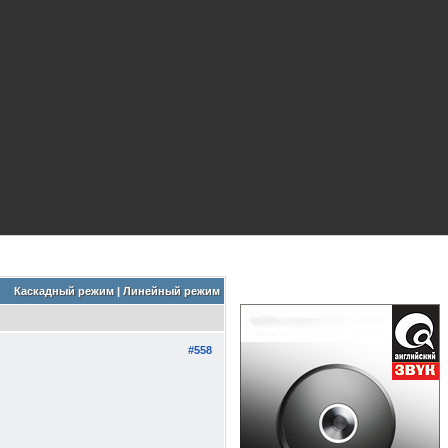
Каскадный режим
|
Линейный режим
#558