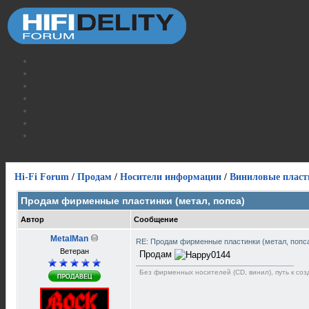
Hi-Fi Forum
/
Продам
/
Носители информации
/
Виниловые пласт
Продам фирменные пластинки (метал, попса)
Автор
Сообщение
MetalMan
RE: Продам фирменные пластинки (метал, попс
Ветеран
Продам
Без фирменных носителей (CD, винил), путь к созд