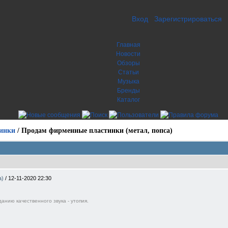
Вход
Зарегистрироваться
Главная
Новости
Обзоры
Статьи
Музыка
Бренды
Каталог
инки
/
Продам фирменные пластинки (метал, попса)
а)
/
12-11-2020 22:30
анию качественного звука - утопия.