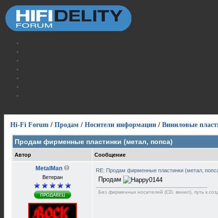
Hi-Fi Forum
/
Продам
/
Носители информации
/
Виниловые пласт
Продам фирменные пластинки (метал, попса)
Автор
Сообщение
MetalMan
RE: Продам фирменные пластинки (метал, попс
Ветеран
Продам
Без фирменных носителей (CD, винил), путь к созд