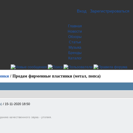
Вход
Зарегистрироваться
Главная
Новости
Обзоры
Статьи
Музыка
Бренды
Каталог
инки
/
Продам фирменные пластинки (метал, попса)
а)
/
15-11-2020 18:50
анию качественного звука - утопия.