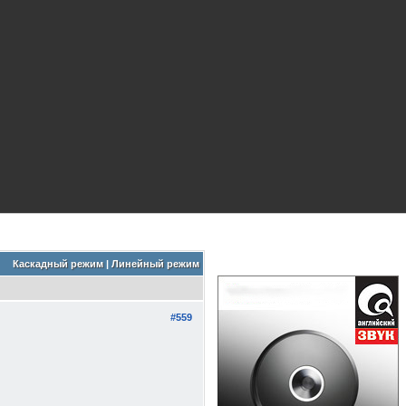
Каскадный режим
|
Линейный режим
#559