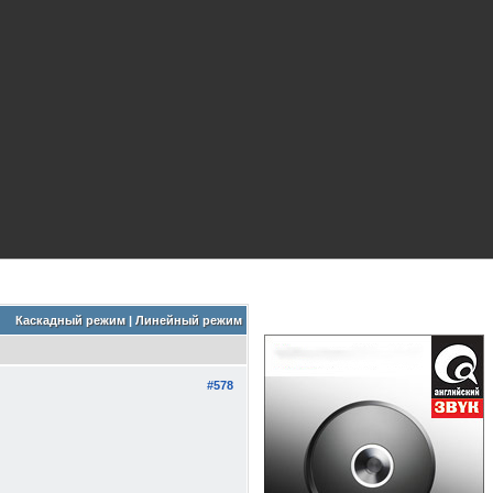
Каскадный режим
|
Линейный режим
#578