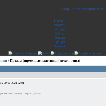
Вход
Зарегистрироваться
Главная
Новости
Обзоры
Статьи
Музыка
Бренды
Каталог
инки
/
Продам фирменные пластинки (метал, попса)
а)
/
20-01-2021 22:01
анию качественного звука - утопия.