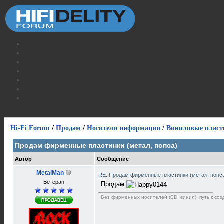
Hi-Fi Forum
/
Продам
/
Носители информации
/
Виниловые пласт
Продам фирменные пластинки (метал, попса)
Автор
Сообщение
MetalMan
RE: Продам фирменные пластинки (метал, попс
Ветеран
Продам
Без фирменных носителей (CD, винил), путь к созд