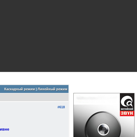
Каскадный режим
|
Линейный режим
#618
ривне