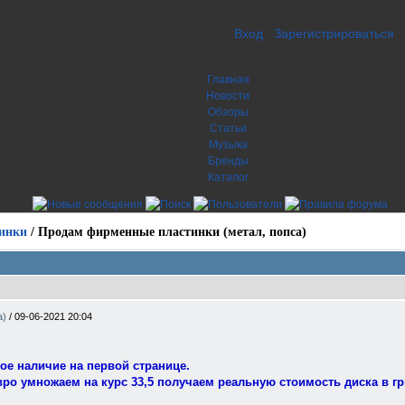
Вход
Зарегистрироваться
Главная
Новости
Обзоры
Статьи
Музыка
Бренды
Каталог
инки
/
Продам фирменные пластинки (метал, попса)
а)
/
09-06-2021 20:04
ое наличие на первой странице.
евро умножаем на курс 33,5 получаем реальную стоимость диска в г