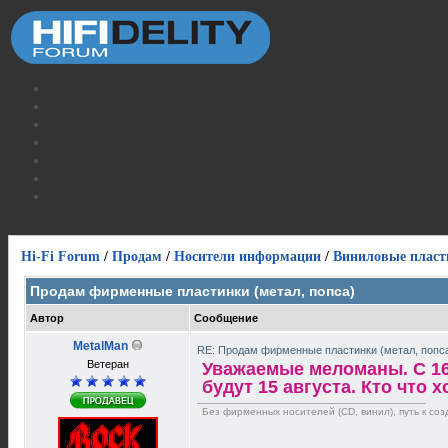
Hi-Fi Forum
/
Продам
/
Носители информации
/
Виниловые пласт
Продам фирменные пластинки (метал, попса)
Автор
Сообщение
MetalMan
RE: Продам фирменные пластинки (метал, попс
Ветеран
Уважаемые меломаны. С 16 
будут 15 августа. Кто что 
Без фирменных носителей (CD, винил), путь к созд