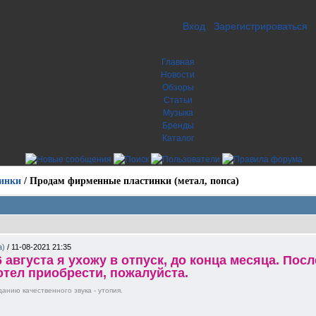
Вход
Зарегистрироваться
Главная
Новости
Обзоры
Статьи
Музыка
Бренды
Каталог
инки
/
Продам фирменные пластинки (метал, попса)
а)
/
11-08-2021 21:35
августа я ухожу в отпуск, до конца месяца. Пос
хотел приобрести, пожалуйста.
анию качественного звука - утопия.