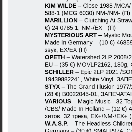
KIM WILDE
– Close 1988 /MCA/
588-1 (MCG 6030) NM-/NM- (П)
MARILLION
– Clutching At Stra
€) 24 0785 1, NM-/EX+ (П)
MYSTERIOUS ART
– Mystic Mo
Made In Germany – (10 €) 4685
звук, EX/EX (П)
OPETH
– Watershed 2LP 2008/
EU – (35 €) MOVLP2162, 180g,
SCHILLER
– Epic 2LP 2021 /SO
19439882241, White Vinyl, ЗА
STYX
– The Grand Illusion 1977
(28 €) B0022045-01, ЗАПЕЧАТА
VARIOUS
– Magic Music - 32 Top
/CBS/ Made In Holland – (12 €) 
хитов, 32 трека, EX+/NM-/EX+ (
W.A.S.P.
– The Headless Childr
Germany – (30 €) SMALP974, C