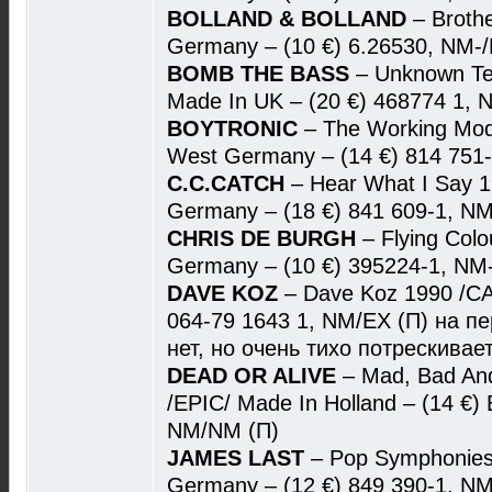
BOLLAND & BOLLAND
– Broth
Germany – (10 €) 6.26530, NM-/
BOMB THE BASS
– Unknown Te
Made In UK – (20 €) 468774 1, 
BOYTRONIC
– The Working Mo
West Germany – (14 €) 814 751-1
C.C.CATCH
– Hear What I Say
Germany – (18 €) 841 609-1, NM
CHRIS DE BURGH
– Flying Col
Germany – (10 €) 395224-1, NM
DAVE KOZ
– Dave Koz 1990 /CA
064-79 1643 1, NM/EX (П) на п
нет, но очень тихо потрескивает
DEAD OR ALIVE
– Mad, Bad An
/EPIC/ Made In Holland – (14 €)
NM/NM (П)
JAMES LAST
– Pop Symphonies
Germany – (12 €) 849 390-1, N