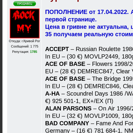
ПОПОЛНЕНИЕ от 17.04.2022. 
первой странице.
Цена в гривне не актуальна, 
35 получаем реальную стоим
Откуда: г.Кривой Рог
Сообщений: 1 775
ACCEPT
– Russian Roulette 19
Репутация:
1785
In EU – (30 €) MOVLP2449, 18
ACE OF BASE
– Flowers 1998/
EU – (28 €) DEMREC847, Clear
ACE OF BASE
– The Bridge 19
In EU – (28 €) DEMREC846, Cle
A-HA
– Scoundrel Days 1986 /
€) 925 501-1, EX+/EX (П)
ALAN PARSONS
– On Air 1996
In EU – (32 €) MOVLP1009, 18
BAD COMPANY
– Fame And For
Germany – (16 €) 781 684-1, NM