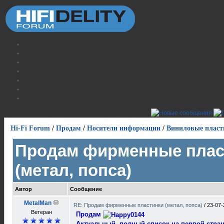
Hi-Fi Forum
/
Продам
/
Носители информации
/
Виниловые пласт
Продам фирменные плас
(метал, попса)
Автор
Сообщение
MetalMan
RE: Продам фирменные пластинки (метал, попса)
/
23-07-
Ветеран
Продам
Актуальный, полный список на первой стран