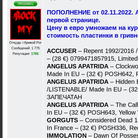
ПОПОЛНЕНИЕ от 02.11.2022. 
первой странице.
Цену в евро умножаем на ку
стоимость пластинки в гривн
Откуда: г.Кривой Рог
Сообщений: 1 775
ACCUSER
– Repent 1992/2016
Репутация:
1785
– (28 €) 0799471857915, Limite
ANGELUS APATRIDA
– Clockwo
Made In EU – (32 €) POSH642, 
ANGELUS APATRIDA
– Hidden 
/LISTENABLE/ Made In EU – (32 
ЗАПЕЧАТАН
ANGELUS APATRIDA
– The Cal
In EU – (32 €) POSH643, Yellow
GORGUTS
– Considered Dead 
In France – (32 €) POSH336, R
IMMOLATION
– Dawn Of Posses