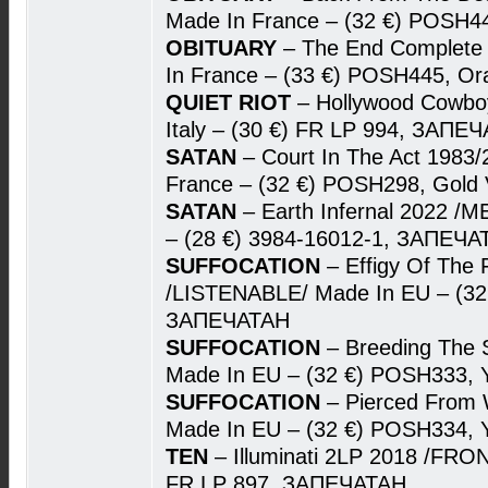
Made In France – (32 €) POSH4
OBITUARY
– The End Complete
In France – (33 €) POSH445, O
QUIET RIOT
– Hollywood Cowbo
Italy – (30 €) FR LP 994, ЗАПЕ
SATAN
– Court In The Act 1983
France – (32 €) POSH298, Gold
SATAN
– Earth Infernal 2022 
– (28 €) 3984-16012-1, ЗАПЕЧА
SUFFOCATION
– Effigy Of The 
/LISTENABLE/ Made In EU – (32
ЗАПЕЧАТАН
SUFFOCATION
– Breeding The
Made In EU – (32 €) POSH333, 
SUFFOCATION
– Pierced From 
Made In EU – (32 €) POSH334, 
TEN
– Illuminati 2LP 2018 /FRON
FR LP 897, ЗАПЕЧАТАН