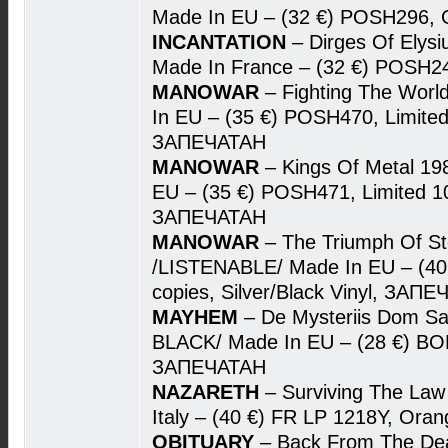
Made In EU – (32 €) POSH296, 
INCANTATION
– Dirges Of Elys
Made In France – (32 €) POSH2
MANOWAR
– Fighting The Wor
In EU – (35 €) POSH470, Limited 
ЗАПЕЧАТАН
MANOWAR
– Kings Of Metal 1
EU – (35 €) POSH471, Limited 100
ЗАПЕЧАТАН
MANOWAR
– The Triumph Of St
/LISTENABLE/ Made In EU – (40
copies, Silver/Black Vinyl, ЗАП
MAYHEM
– De Mysteriis Dom S
BLACK/ Made In EU – (28 €) BO
ЗАПЕЧАТАН
NAZARETH
– Surviving The La
Italy – (40 €) FR LP 1218Y, Or
OBITUARY
– Back From The De