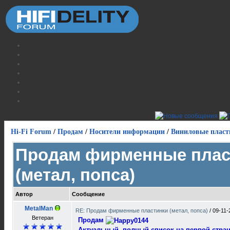
Hi-Fi Forum
/
Продам
/
Носители информации
/
Виниловые пласт
Продам фирменные плас
(метал, попса)
Автор
Сообщение
MetalMan
RE: Продам фирменные пластинки (метал, попса)
/
09-11-
Ветеран
Продам
Актуальный, полный список на первой стран