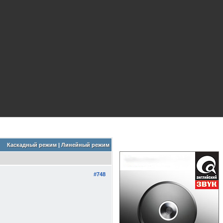
Каскадный режим
|
Линейный режим
#748