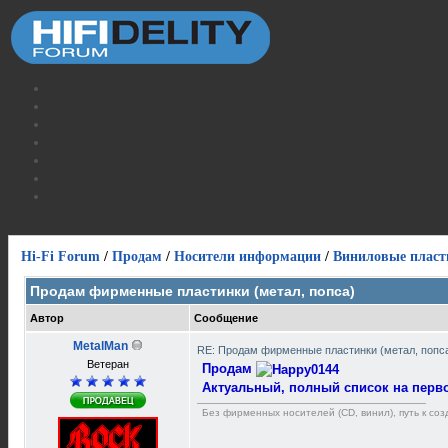
Hi-Fi Forum
/
Продам
/
Носители информации
/
Виниловые пласт
Продам фирменные пластинки (метал, попса)
Автор
Сообщение
MetalMan
RE: Продам фирменные пластинки (метал, попс
Ветеран
Продам
Актуальный, полный список на перво
Без фирменных носителей (CD, винил), путь к созд