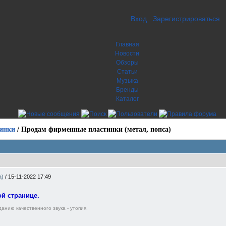
Вход
Зарегистрироваться
Главная
Новости
Обзоры
Статьи
Музыка
Бренды
Каталог
инки
/
Продам фирменные пластинки (метал, попса)
а)
/
15-11-2022 17:49
й странице.
анию качественного звука - утопия.