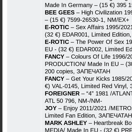
Made In Germany – (15 €) 395 
BEE GEES
– High Civilization
– (15 €) 7599-26530-1, NM/EX+
E-ROTIC
– Sex Affairs 1995/20
(32 €) EDAR001, Limited Editio
E-ROTIC
– The Power Of Sex 1
EU - (32 €) EDAR002, Limited E
FANCY
– Colours Of Life 1996
PRODUCTION/ Made In EU – (30 
200 copies, ЗАПЕЧАТАН
FANCY
– Get Your Kicks 1985/2
€) VAL-0145, Limited Red Vinyl
FOREIGNER
– “4” 1981 /ATLANT
ATL 50 796, NM-/NM-
JOY
– Enjoy 2011/2021 /METRO/
Limited Fan Edition, ЗАПЕЧАТАН
MARK ASHLEY
– Heartbreak B
MEDIA/ Made In EU - (32 €) PRE0