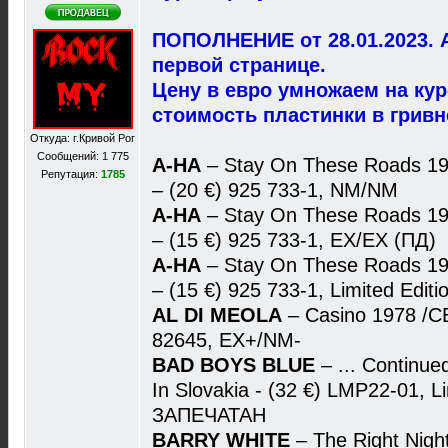
ПОПОЛНЕНИЕ от 28.01.2023. 
первой странице.
Цену в евро умножаем на ку
стоимость пластинки в гривн
Откуда: г.Кривой Рог
Сообщений: 1 775
A-HA
– Stay On These Roads 1
Репутация:
1785
– (20 €) 925 733-1, NM/NM
A-HA
– Stay On These Roads 1
– (15 €) 925 733-1, EX/EX (ПД)
A-HA
– Stay On These Roads 1
– (15 €) 925 733-1, Limited Editi
AL DI MEOLA
– Casino 1978 /CB
82645, EX+/NM-
BAD BOYS BLUE
– ... Continu
In Slovakia - (32 €) LMP22-01, Li
ЗАПЕЧАТАН
BARRY WHITE
– The Right Nigh