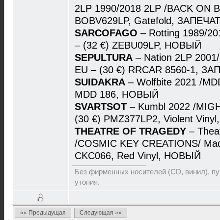
2LP 1990/2018 2LP /BACK ON BL
BOBV629LP, Gatefold, ЗАПЕЧА
SARCOFAGO
– Rotting 1989/2
– (32 €) ZEBU09LP, НОВЫЙ
SEPULTURA
– Nation 2LP 200
EU – (30 €) RRCAR 8560-1, З
SUIDAKRA
– Wolfbite 2021 /MD
MDD 186, НОВЫЙ
SVARTSOT
– Kumbl 2022 /MIG
(30 €) PMZ377LP2, Violent Vin
THEATRE OF TRAGEDY
– Thea
/COSMIC KEY CREATIONS/ Made 
CKC066, Red Vinyl, НОВЫЙ
Без фирменных носителей (CD, винил), пут
утопия.
«« Предыдущая
Следующая »»