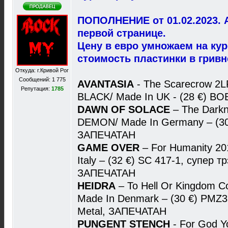
ПОПОЛНЕНИЕ от 01.02.2023. 
первой странице.
Цену в евро умножаем на ку
стоимость пластинки в гривн
Откуда: г.Кривой Рог
Сообщений: 1 775
AVANTASIA
- The Scarecrow 2
Репутация:
1785
BLACK/ Made In UK - (28 €) B
DAWN OF SOLACE
– The Dark
DEMON/ Made In Germany – (30 
ЗАПЕЧАТАН
GAME OVER
– For Humanity 2
Italy – (32 €) SC 417-1, супер тр
ЗАПЕЧАТАН
HEIDRA
– To Hell Or Kingdom 
Made In Denmark – (30 €) PMZ3
Metal, ЗАПЕЧАТАН
PUNGENT STENCH
- For God Yo