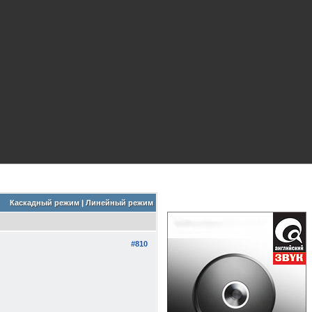
Каскадный режим
|
Линейный режим
#810