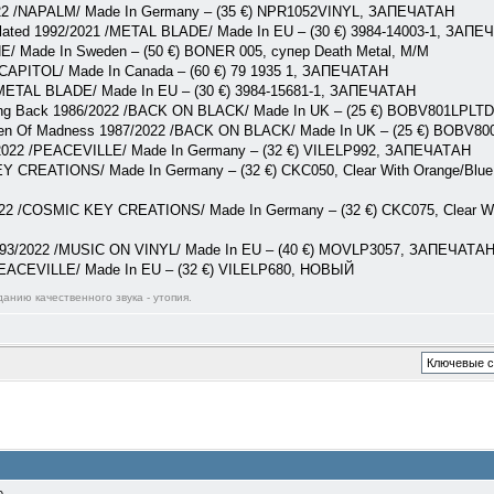
022 /NAPALM/ Made In Germany – (35 €) NPR1052VINYL, ЗАПЕЧАТАН
lated 1992/2021 /METAL BLADE/ Made In EU – (30 €) 3984-14003-1, ЗАП
/ Made In Sweden – (50 €) BONER 005, супер Death Metal, M/M
/CAPITOL/ Made In Canada – (60 €) 79 1935 1, ЗАПЕЧАТАН
/METAL BLADE/ Made In EU – (30 €) 3984-15681-1, ЗАПЕЧАТАН
ing Back 1986/2022 /BACK ON BLACK/ Made In UK – (25 €) BOBV801LPLTD
ren Of Madness 1987/2022 /BACK ON BLACK/ Made In UK – (25 €) BOBV8
2022 /PEACEVILLE/ Made In Germany – (32 €) VILELP992, ЗАПЕЧАТАН
CREATIONS/ Made In Germany – (32 €) CKC050, Clear With Orange/Blue Spl
22 /COSMIC KEY CREATIONS/ Made In Germany – (32 €) CKC075, Clear Wit
993/2022 /MUSIC ON VINYL/ Made In EU – (40 €) MOVLP3057, ЗАПЕЧАТА
/PEACEVILLE/ Made In EU – (32 €) VILELP680, НОВЫЙ
анию качественного звука - утопия.