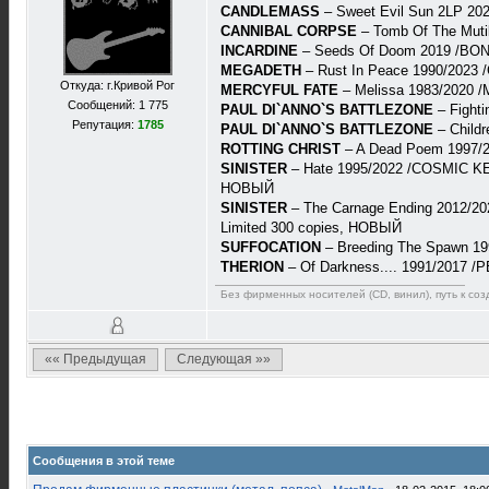
CANDLEMASS
– Sweet Evil Sun 2LP 2
CANNIBAL CORPSE
– Tomb Of The Muti
INCARDINE
– Seeds Of Doom 2019 /BONE
MEGADETH
– Rust In Peace 1990/2023 
Откуда: г.Кривой Рог
MERCYFUL FATE
– Melissa 1983/2020 
Сообщений: 1 775
PAUL DI`ANNO`S BATTLEZONE
– Fight
Репутация:
1785
PAUL DI`ANNO`S BATTLEZONE
– Child
ROTTING CHRIST
– A Dead Poem 1997/
SINISTER
– Hate 1995/2022 /COSMIC KEY 
НОВЫЙ
SINISTER
– The Carnage Ending 2012/20
Limited 300 copies, НОВЫЙ
SUFFOCATION
– Breeding The Spawn 1
THERION
– Of Darkness.... 1991/2017 
Без фирменных носителей (CD, винил), путь к созд
«« Предыдущая
Следующая »»
Сообщения в этой теме