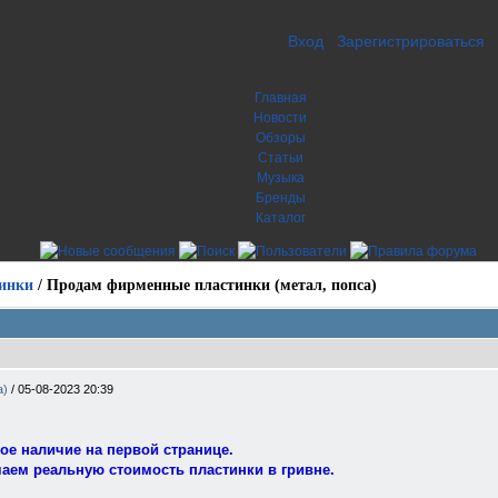
Вход
Зарегистрироваться
Главная
Новости
Обзоры
Статьи
Музыка
Бренды
Каталог
инки
/
Продам фирменные пластинки (метал, попса)
а)
/
05-08-2023 20:39
ое наличие на первой странице.
чаем реальную стоимость пластинки в гривне.