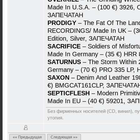
Made In U.S.A. – (100 €) 3926, O
ЗАПЕЧАТАН
PRODIGY
– The Fat Of The Lan
RECORDINGS/ Made In UK – (30
Edition, Silver, ЗАПЕЧАТАН
SACRIFICE
– Soldiers of Misfo
Made In Germany – (35 €) HRR
SATURNUS
– The Storm Within
Germany – (70 €) PRO 335 LP
SAXON
– Denim And Leather 19
€) BMGCAT161CLP, ЗАПЕЧАТА
SEPTICFLESH
– Modern Primit
Made In EU – (40 €) 59201, З
Без фирменных носителей (CD, винил), пут
утопия.
«« Предыдущая
Следующая »»