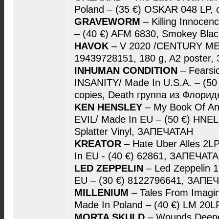
Poland – (35 €) OSKAR 048 LP,
GRAVEWORM
– Killing Innoce
– (40 €) AFM 6830, Smokey Bla
HAVOK
– V 2020 /CENTURY MED
19439728151, 180 g, A2 poster
INHUMAN CONDITION
– Fearsi
INSANITY/ Made In U.S.A. – (50 
copies, Death группа из Флор
KEN HENSLEY
– My Book Of A
EVIL/ Made In EU – (50 €) HNELP
Splatter Vinyl, ЗАПЕЧАТАН
KREATOR
– Hate Uber Alles 2
In EU - (40 €) 62861, ЗАПЕЧАТ
LED ZEPPELIN
– Led Zeppelin 
EU – (30 €) 8122796641, ЗАПЕ
MILLENIUM
– Tales From Imagi
Made In Poland – (40 €) LM 20
MORTA SKULD
– Wounds Deepe