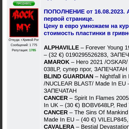
ПОПОЛНЕНИЕ от 16.08.2023. 
первой странице.
Цену в евро умножаем на ку
стоимость пластинки в гривн
Откуда: г.Кривой Рог
Сообщений: 1 775
ALPHAVILLE
– Forever Young 
Репутация:
1785
– (32 €) 0190295526283, ЗАПЕ
AMAROK
– Hero 2021 /OSKAR/ 
038LP, супер прог, ЗАПЕЧАТАН
BLIND GUARDIAN
– Nightfall i
/NUCLEAR BLAST/ Made In EU –
ЗАПЕЧАТАН
CANCER
– Spirit In Flames 20
In UK – (30 €) BOBV648LP, Red
CANCER
– The Sins Of Mankind
Made In EU – (40 €) VILELP845
CAVALERA
– Bestial Devastat