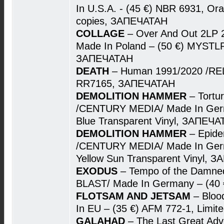
In U.S.A. - (45 €) NBR 6931, Ora
copies, ЗАПЕЧАТАН
COLLAGE
– Over And Out 2LP
Made In Poland – (50 €) MYSTLP
ЗАПЕЧАТАН
DEATH
– Human 1991/2020 /REL
RR7165, ЗАПЕЧАТАН
DEMOLITION HAMMER
– Tortu
/CENTURY MEDIA/ Made In Germ
Blue Transparent Vinyl, ЗАПЕЧ
DEMOLITION HAMMER
– Epide
/CENTURY MEDIA/ Made In Germ
Yellow Sun Transparent Vinyl, 
EXODUS
– Tempo of the Damne
BLAST/ Made In Germany – (40
FLOTSAM AND JETSAM
– Bloo
In EU – (35 €) AFM 772-1, Limi
GALAHAD
– The Last Great Ad