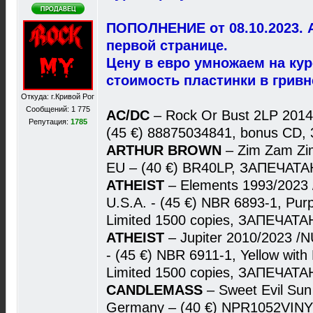
ПОПОЛНЕНИЕ от 08.10.2023. 
первой странице.
Цену в евро умножаем на ку
стоимость пластинки в гривн
Откуда: г.Кривой Рог
Сообщений: 1 775
AC/DC
– Rock Or Bust 2LP 2014
Репутация:
1785
(45 €) 88875034841, bonus CD,
ARTHUR BROWN
– Zim Zam Zi
EU – (40 €) BR40LP, ЗАПЕЧАТА
ATHEIST
– Elements 1993/2023
U.S.A. - (45 €) NBR 6893-1, Purpl
Limited 1500 copies, ЗАПЕЧАТА
ATHEIST
– Jupiter 2010/2023 /
- (45 €) NBR 6911-1, Yellow with 
Limited 1500 copies, ЗАПЕЧАТА
CANDLEMASS
– Sweet Evil Su
Germany – (40 €) NPR1052VIN