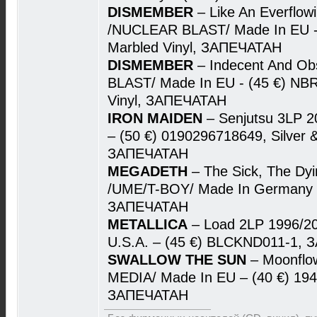
DISMEMBER
– Like An Everflow
/NUCLEAR BLAST/ Made In EU - 
Marbled Vinyl, ЗАПЕЧАТАН
DISMEMBER
– Indecent And O
BLAST/ Made In EU - (45 €) NBR 
Vinyl, ЗАПЕЧАТАН
IRON MAIDEN
– Senjutsu 3LP 
– (50 €) 0190296718649, Silver & 
ЗАПЕЧАТАН
MEGADETH
– The Sick, The Dy
/UME/T-BOY/ Made In Germany 
ЗАПЕЧАТАН
METALLICA
– Load 2LP 1996/2
U.S.A. – (45 €) BLCKND011-1,
SWALLOW THE SUN
– Moonflo
MEDIA/ Made In EU – (40 €) 19
ЗАПЕЧАТАН