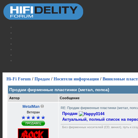
Hi-Fi Forum
/
Продам
/
Носители информации
/
Виниловые пласт
Продам фирменные пластинки (метал, попса)
Автор
Сообщение
MetalMan
RE: Продам фирменные пластинки (метал, попс
Ветеран
Продам
Актуальный, полный список на перво
Без фирменных носителей (CD, винил), путь к созд