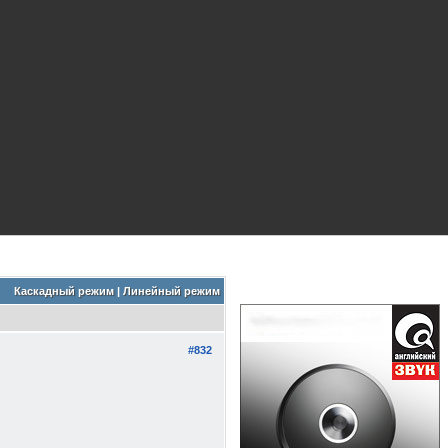
Каскадный режим
|
Линейный режим
#832