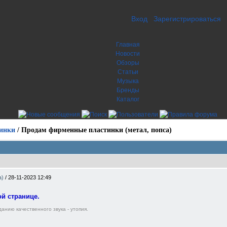
Вход
Зарегистрироваться
Главная
Новости
Обзоры
Статьи
Музыка
Бренды
Каталог
инки
/
Продам фирменные пластинки (метал, попса)
а)
/
28-11-2023 12:49
й странице.
анию качественного звука - утопия.